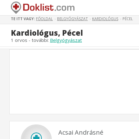
TE ITT VAGY:
FŐOLDAL
BELGYÓGYÁSZAT
KARDIOLÓGUS
PÉCEL
>
>
>
Kardiológus, Pécel
1 orvos - további:
Belgyógyászat
Acsai Andrásné